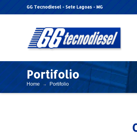
GG Tecnodiesel - Sete Lagoas - MG
Portifolio
Home
Portifolio